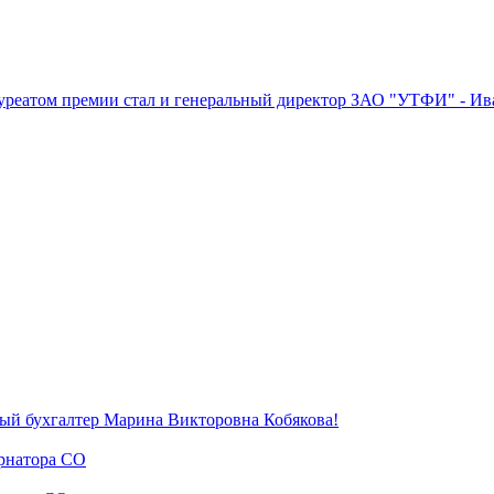
ауреатом премии стал и генеральный директор ЗАО "УТФИ" - Ив
ый бухгалтер Марина Викторовна Кобякова!