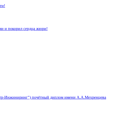
ти!
ами и покорил сердца жюри!
льтр-Инжиниринг") почётный диплом имени А.А.Мехренцева