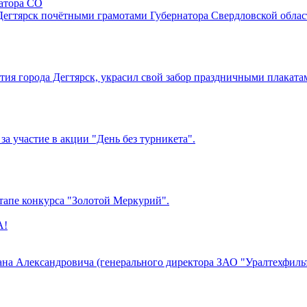
атора СО
Дегтярск почётными грамотами Губернатора Свердловской облас
летия города Дегтярск, украсил свой забор праздничными плакат
 участие в акции "День без турникета".
апе конкурса "Золотой Меркурий".
вана Александровича (генерального директора ЗАО "Уралтехфи