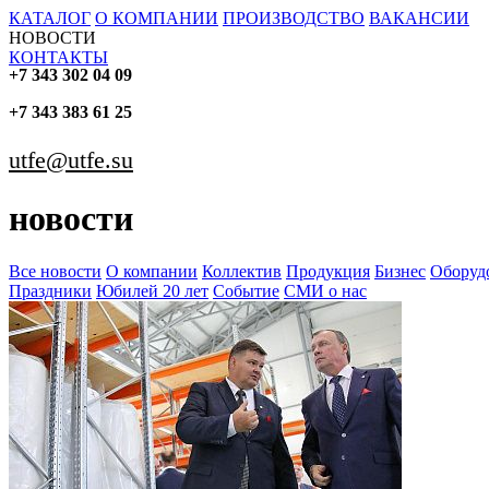
КАТАЛОГ
О КОМПАНИИ
ПРОИЗВОДСТВО
ВАКАНСИИ
НОВОСТИ
КОНТАКТЫ
+7 343 302 04 09
+7 343 383 61 25
utfe@utfe.su
новости
Все новости
О компании
Коллектив
Продукция
Бизнес
Оборуд
Праздники
Юбилей 20 лет
Событие
СМИ о нас