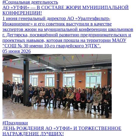
#Социальная деятельность
АО «УТФИ» — В СОСТАВЕ ЖЮРИ МУНИЦИПАЛЬНОЙ
КОНФЕРЕНЦИИ!
1 июня генеральный директор АО «Уралтехфильтр-
Инжиниринг» и его советник выступили в качестве
экспертов жюри на муниципальной конференции школьников
г. Дегтярска, посвящённой развитию предпринимательских и
проектных навыков, которая прошла на территории МАОУ
"СОШ № 30 имени 10-го гвардейского УДТК".
05 июня 2026
#Праздники
ДЕНЬ РОЖДЕНИЯ АО «УТФИ» И ТОРЖЕСТВЕННОЕ
НАГРАЖДЕНИЕ ЛУЧШИХ!