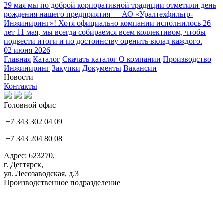
29 мая мы по доброй корпоративной традиции отметили день
рождения нашего предприятия — АО «Уралтехфильтр-
Инжиниринг»! Хотя официально компании исполнилось 26
лет 11 мая, мы всегда собираемся всем коллективом, чтобы
подвести итоги и по достоинству оценить вклад каждого.
02 июня 2026
Главная
Каталог
Скачать каталог
О компании
Производство
Инжиниринг
Закупки
Документы
Вакансии
Новости
Контакты
Головной офис
+7 343 302 04 09
+7 343 204 80 08
Адрес: 623270,
г. Дегтярск,
ул. Лесозаводская, д.3
Производственное подразделение
+7 343 383 61 25