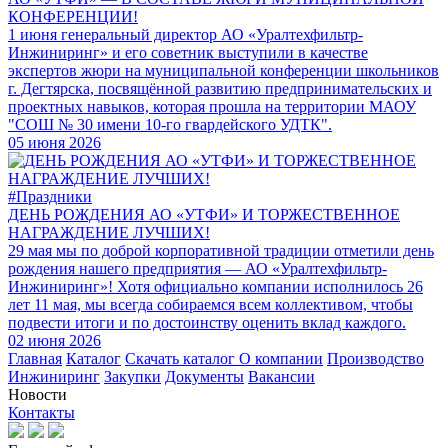
КОНФЕРЕНЦИИ!
1 июня генеральный директор АО «Уралтехфильтр-
Инжиниринг» и его советник выступили в качестве
экспертов жюри на муниципальной конференции школьников
г. Дегтярска, посвящённой развитию предпринимательских и
проектных навыков, которая прошла на территории МАОУ
"СОШ № 30 имени 10-го гвардейского УДТК".
05 июня 2026
#Праздники
ДЕНЬ РОЖДЕНИЯ АО «УТФИ» И ТОРЖЕСТВЕННОЕ
НАГРАЖДЕНИЕ ЛУЧШИХ!
29 мая мы по доброй корпоративной традиции отметили день
рождения нашего предприятия — АО «Уралтехфильтр-
Инжиниринг»! Хотя официально компании исполнилось 26
лет 11 мая, мы всегда собираемся всем коллективом, чтобы
подвести итоги и по достоинству оценить вклад каждого.
02 июня 2026
Главная
Каталог
Скачать каталог
О компании
Производство
Инжиниринг
Закупки
Документы
Вакансии
Новости
Контакты