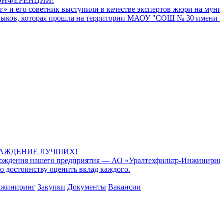
ОНФЕРЕНЦИИ!
 и его советник выступили в качестве экспертов жюри на муни
ыков, которая прошла на территории МАОУ "СОШ № 30 имени 1
РАЖДЕНИЕ ЛУЧШИХ!
рождения нашего предприятия — АО «Уралтехфильтр-Инжиниринг
по достоинству оценить вклад каждого.
жиниринг
Закупки
Документы
Вакансии