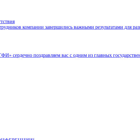
тствия
рудников компании завершились важными результатами для разв
ТФИ» сердечно поздравляем вас с одним из главных государств