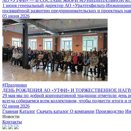
АО «УТФИ» — В СОСТАВЕ ЖЮРИ МУНИЦИПАЛЬНОЙ К
1 июня генеральный директор АО «Уралтехфильтр-Инжиниринг»
посвящённой развитию предпринимательских и проектных нав
05 июня 2026
#Праздники
ДЕНЬ РОЖДЕНИЯ АО «УТФИ» И ТОРЖЕСТВЕННОЕ НАГ
29 мая мы по доброй корпоративной традиции отметили день 
всегда собираемся всем коллективом, чтобы подвести итоги и 
02 июня 2026
Главная
Каталог
Скачать каталог
О компании
Производство
Ин
Новости
Контакты