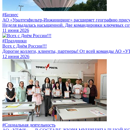
#Бизнес
АО «Уралтехфильтр-Инжиниринг» расширяет географию прису
Неделя выдалась насыщенной. Две командировки ключевых сот
11 июня 2026
#Праздники
Всех с Днём России!!!
Дорогие коллеги, клиенты, партнеры! От всей команды АО «У
12 июня 2026
#Социальная деятельность