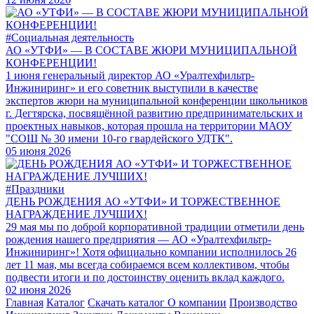
#Социальная деятельность
АО «УТФИ» — В СОСТАВЕ ЖЮРИ МУНИЦИПАЛЬНОЙ
КОНФЕРЕНЦИИ!
1 июня генеральный директор АО «Уралтехфильтр-
Инжиниринг» и его советник выступили в качестве
экспертов жюри на муниципальной конференции школьников
г. Дегтярска, посвящённой развитию предпринимательских и
проектных навыков, которая прошла на территории МАОУ
"СОШ № 30 имени 10-го гвардейского УДТК".
05 июня 2026
#Праздники
ДЕНЬ РОЖДЕНИЯ АО «УТФИ» И ТОРЖЕСТВЕННОЕ
НАГРАЖДЕНИЕ ЛУЧШИХ!
29 мая мы по доброй корпоративной традиции отметили день
рождения нашего предприятия — АО «Уралтехфильтр-
Инжиниринг»! Хотя официально компании исполнилось 26
лет 11 мая, мы всегда собираемся всем коллективом, чтобы
подвести итоги и по достоинству оценить вклад каждого.
02 июня 2026
Главная
Каталог
Скачать каталог
О компании
Производство