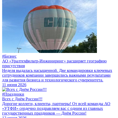
#Бизнес
АО «Уралтехфильтр-Инжиниринг» расширяет географию
присутствия
Неделя выдалась насыщенной. Две командировки ключевых
сотрудников компании завершились важными результатами
для развития бизнеса и технологического суверенитета.
11 июня 2026
#Праздники
Всех с Днём России!!!
Дорогие коллеги, клиенты, партнеры! От всей команды АО
«УТФИ» сердечно поздравляем вас с одним из главных
государственных праздников — Днём России!
12 июня 2026