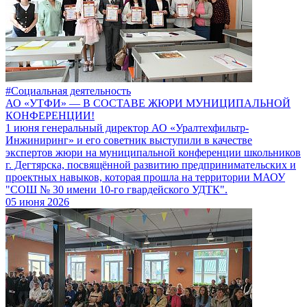
#Социальная деятельность
АО «УТФИ» — В СОСТАВЕ ЖЮРИ МУНИЦИПАЛЬНОЙ
КОНФЕРЕНЦИИ!
1 июня генеральный директор АО «Уралтехфильтр-
Инжиниринг» и его советник выступили в качестве
экспертов жюри на муниципальной конференции школьников
г. Дегтярска, посвящённой развитию предпринимательских и
проектных навыков, которая прошла на территории МАОУ
"СОШ № 30 имени 10-го гвардейского УДТК".
05 июня 2026