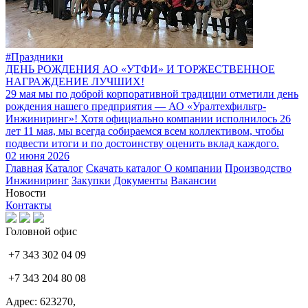
#Праздники
ДЕНЬ РОЖДЕНИЯ АО «УТФИ» И ТОРЖЕСТВЕННОЕ
НАГРАЖДЕНИЕ ЛУЧШИХ!
29 мая мы по доброй корпоративной традиции отметили день
рождения нашего предприятия — АО «Уралтехфильтр-
Инжиниринг»! Хотя официально компании исполнилось 26
лет 11 мая, мы всегда собираемся всем коллективом, чтобы
подвести итоги и по достоинству оценить вклад каждого.
02 июня 2026
Главная
Каталог
Скачать каталог
О компании
Производство
Инжиниринг
Закупки
Документы
Вакансии
Новости
Контакты
Головной офис
+7 343 302 04 09
+7 343 204 80 08
Адрес: 623270,