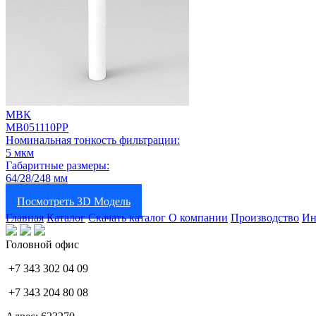
МВК
МВ051110РР
Номинальная тонкость фильтрации:
5 мкм
Габаритные размеры:
64/28/248 мм
Посмотреть 3D Модель
Главная
Каталог
Скачать каталог
О компании
Производство
Ин
Головной офис
+7 343 302 04 09
+7 343 204 80 08