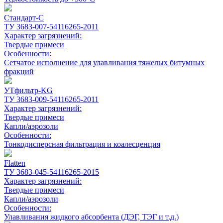
Стандарт-С
ТУ 3683-007-54116265-2011
Характер загрязнений:
Твердые примеси
Особенности:
Сетчатое исполнение для улавливания тяжелых битумных
фракций
УТфильтр-KG
ТУ 3683-009-54116265-2011
Характер загрязнений:
Твердые примеси
Капли/аэрозоли
Особенности:
Тонкодисперсная фильтрация и коалесценция
Flatten
ТУ 3683-045-54116265-2015
Характер загрязнений:
Твердые примеси
Капли/аэрозоли
Особенности:
Улавливания жидкого абсорбента (ДЭГ, ТЭГ и т.д.)