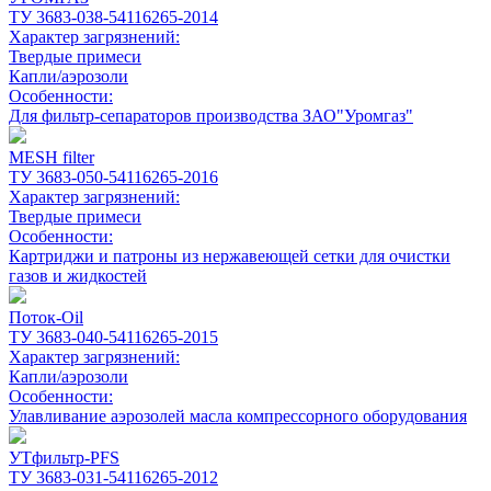
ТУ 3683-038-54116265-2014
Характер загрязнений:
Твердые примеси
Капли/аэрозоли
Особенности:
Для фильтр-сепараторов производства ЗАО"Уромгаз"
MESH filter
ТУ 3683-050-54116265-2016
Характер загрязнений:
Твердые примеси
Особенности:
Картриджи и патроны из нержавеющей сетки для очистки
газов и жидкостей
Поток-Oil
ТУ 3683-040-54116265-2015
Характер загрязнений:
Капли/аэрозоли
Особенности:
Улавливание аэрозолей масла компрессорного оборудования
УТфильтр-PFS
ТУ 3683-031-54116265-2012