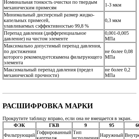
Номинальная тонкость очистки по твердым
1-3 мкм
механическим примесям
Минимальный дисперсный размер жидко-
капельных примесей,
0,3 мкм
улавливаемых сэффективностью 99,8 %
Перепад давления (дифференциальное
0,001-0,005
давление) на чистом элементе
МПа
Максимально допустимый перепад давления,
по достижении
не более 0,08
которого рекомендуетсязамена фильтрующего
МПа
элемента
Максимальный перепад давления (предел
не более 0,2
механической прочности)
МПа
РАСШИФРОВКА МАРКИ
Прокрутите таблицу вправо, если она не вмещается в экран.
ФЭК
ГКВ
9
95
6
Гофрированный
Тип
Фильтрующий
Наружный
Внутр
картридж
исполнения