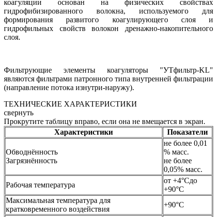
коагуляции основан на физических свойствах
гидрофибизированного волокна, используемого для
формирования развитого коагулирующего слоя и
гидрофильных свойств волокон дренажно-накопительного
слоя.
Фильтрующие элементы коагуляторы "УТфильтр-KL"
являются фильтрами патронного типа внутренней фильтрации
(направление потока изнутри-наружу).
ТЕХНИЧЕСКИЕ ХАРАКТЕРИСТИКИ
свернуть
Прокрутите таблицу вправо, если она не вмещается в экран.
Характеристики
Показатели
не более 0,01
Обводнённость
% масс.
Загрязнённость
не более
0,05% масс.
от +4°Сдо
Рабочая температура
+90°С
Максимальная температура для
+90°С
кратковременного воздействия