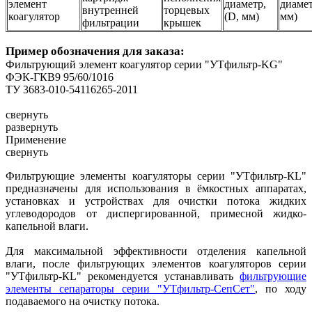
элемент
диаметр,
диамет
внутренней
торцевых
коагулятор
(D, мм)
мм)
фильтрации
крышек
Пример обозначения для заказа:
Фильтрующий элемент коагулятор серии "УТфильтр-KG"
ФЭК-ГКВ9 95/60/1016
ТУ 3683-010-54116265-2011
свернуть
развернуть
Применение
свернуть
Фильтрующие элементы коагуляторы серии "УТфильтр-КL"
предназначены для использования в ёмкостных аппаратах,
установках и устройствах для очистки потока жидких
углеводородов от диспергированной, примесной жидко-
капельной влаги.
Для максимальной эффективности отделения капельной
влаги, после фильтрующих элементов коагуляторов серии
"УТфильтр-КL" рекомендуется устанавливать
фильтрующие
элементы сепараторы серии "УТфильтр-СепСет"
, по ходу
подаваемого на очистку потока.