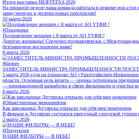
Итоги выставки НЕФТЕГАЗ-2026
На прошлой неделе наша команда работала в режиме нон-стоп
заряд энергии и десятки новых перспектив!
10 марта 2026
#Праздники
Поздравление женщин с 8 марта от АО УТФИ !
Дорогие женщины! Сердечно поздравляем вас с Международным
безграничное восхищение вами!
8 марта 2026
#Бизнес
ЗАМЕСТИТЕЛЬ МИНИСТРА ПРОМЫШЛЕННОСТИ ПОСЕТИЛ
5 марта 2026 года на площадке АО «Уралтехфильтр-Инжинирин
области. Основная цель визита — оценка потенциала предприя
— инновационной разработке в сфере фильтрации и очистки в
6 марта 2026
#Общественные мероприятия
Как школьники Дегтярска открыли для себя мир инженерии
В феврале в Дегтярске состоялся ежегодный городской турни
2 марта 2026
#Продукция
НАШИ ФИЛЬТРЫ — В НЕБЕ!