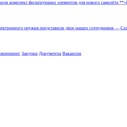
вили комплект фильтрующих элементов для нового самолёта **«
 электронного оружия представили двое наших сотрудников — С
жиниринг
Закупки
Документы
Вакансии