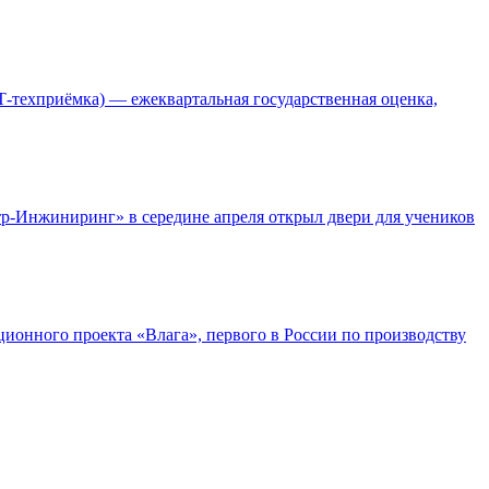
Т-техприёмка) — ежеквартальная государственная оценка,
р-Инжиниринг» в середине апреля открыл двери для учеников
онного проекта «Влага», первого в России по производству