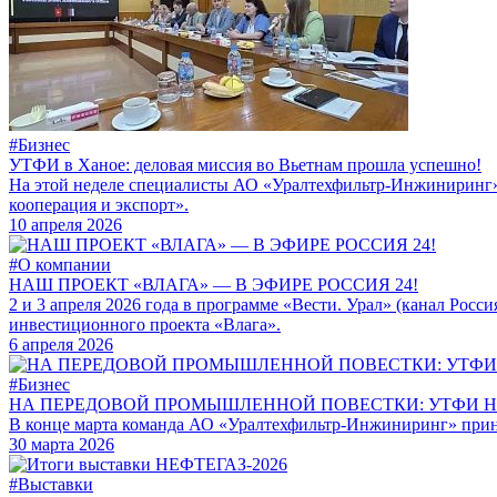
#Бизнес
УТФИ в Ханое: деловая миссия во Вьетнам прошла успешно!
На этой неделе специалисты АО «Уралтехфильтр-Инжиниринг»
кооперация и экспорт».
10 апреля 2026
#О компании
НАШ ПРОЕКТ «ВЛАГА» — В ЭФИРЕ РОССИЯ 24!
2 и 3 апреля 2026 года в программе «Вести. Урал» (канал Ро
инвестиционного проекта «Влага».
6 апреля 2026
#Бизнес
НА ПЕРЕДОВОЙ ПРОМЫШЛЕННОЙ ПОВЕСТКИ: УТФИ 
В конце марта команда АО «Уралтехфильтр-Инжиниринг» прин
30 марта 2026
#Выставки