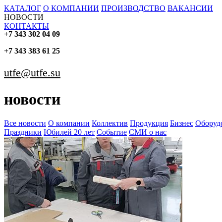
КАТАЛОГ
О КОМПАНИИ
ПРОИЗВОДСТВО
ВАКАНСИИ
НОВОСТИ
КОНТАКТЫ
+7 343 302 04 09
+7 343 383 61 25
utfe@utfe.su
новости
Все новости
О компании
Коллектив
Продукция
Бизнес
Оборуд
Праздники
Юбилей 20 лет
Событие
СМИ о нас