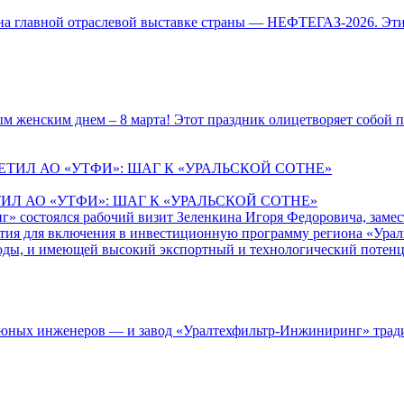
 на главной отраслевой выставке страны — НЕФТЕГАЗ-2026. Эти
 женским днем – 8 марта! Этот праздник олицетворяет собой п
 АО «УТФИ»: ШАГ К «УРАЛЬСКОЙ СОТНЕ»
г» состоялся рабочий визит Зеленкина Игоря Федоровича, заме
тия для включения в инвестиционную программу региона «Ураль
оды, и имеющей высокий экспортный и технологический потенц
р юных инженеров — и завод «Уралтехфильтр-Инжиниринг» тради