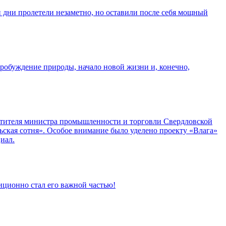
 дни пролетели незаметно, но оставили после себя мощный
робуждение природы, начало новой жизни и, конечно,
стителя министра промышленности и торговли Свердловской
ская сотня». Особое внимание было уделено проекту «Влага»
иал.
ционно стал его важной частью!