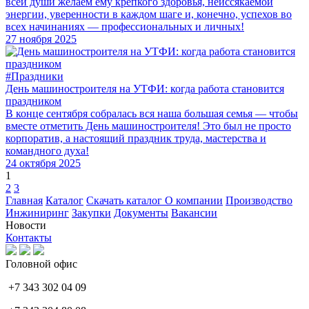
всей души желаем ему крепкого здоровья, неиссякаемой
энергии, уверенности в каждом шаге и, конечно, успехов во
всех начинаниях — профессиональных и личных!
27 ноября 2025
#Праздники
День машиностроителя на УТФИ: когда работа становится
праздником
В конце сентября собралась вся наша большая семья — чтобы
вместе отметить День машиностроителя! Это был не просто
корпоратив, а настоящий праздник труда, мастерства и
командного духа!
24 октября 2025
1
2
3
Главная
Каталог
Скачать каталог
О компании
Производство
Инжиниринг
Закупки
Документы
Вакансии
Новости
Контакты
Головной офис
+7 343 302 04 09