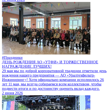
#Праздники
ДЕНЬ РОЖДЕНИЯ АО «УТФИ» И ТОРЖЕСТВЕННОЕ
НАГРАЖДЕНИЕ ЛУЧШИХ!
29 мая мы по доброй корпоративной традиции отметили день
рождения нашего предприятия — АО «Уралтехфильтр-
Инжиниринг»! Хотя официально компании исполнилось 26
лет 11 мая, мы всегда собираемся всем коллективом, чтобы
подвести итоги и по достоинству оценить вклад каждого.
2 июня 2026