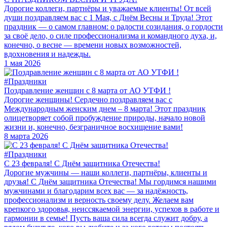
Дорогие коллеги, партнёры и уважаемые клиенты! От всей
души поздравляем вас с 1 Мая, с Днём Весны и Труда! Этот
праздник — о самом главном: о радости созидания, о гордости
за своё дело, о силе профессионализма и командного духа, и,
конечно, о весне — времени новых возможностей,
вдохновения и надежды.
1 мая 2026
#Праздники
Поздравление женщин с 8 марта от АО УТФИ !
Дорогие женщины! Сердечно поздравляем вас с
Международным женским днем – 8 марта! Этот праздник
олицетворяет собой пробуждение природы, начало новой
жизни и, конечно, безграничное восхищение вами!
8 марта 2026
#Праздники
С 23 февраля! С Днём защитника Отечества!
Дорогие мужчины — наши коллеги, партнёры, клиенты и
друзья! С Днём защитника Отечества! Мы гордимся нашими
мужчинами и благодарим всех вас — за надёжность,
профессионализм и верность своему делу. Желаем вам
крепкого здоровья, неиссякаемой энергии, успехов в работе и
гармонии в семье! Пусть ваша сила всегда служит добру, а