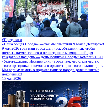
#Праздники
«Наша общая Победа» — так мы отметили 9 Мая в Дегтярске!
9 мая 2026 года наш город Дегтярск объединился, чтобы
почтить память героев и отпраздновать священный для
каждого из нас день — День Великой Победы! Компания АО
«Уралтехфильтр-Инжиниринг» горда тем, что стала частью
этого праздника и помогла в организации этого важного дня.
Мы верим: память о подвиге нашего народа должна жить в
поколениях!
15 мая 2026