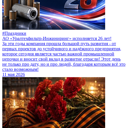
#Праздники
АО «Уралтехфильтр-Инжиниринг» исполняется 26 лет!
За эти годы компания прошла большой путь развития - от
первых проектов до устойчивого и надёжного предприятия,
которое сегодня является частью важной промышленной
цепочки и вносит свой вклад в развитие отрасли! Этот день
не только про дату, но и про людей, благодаря которым всё это
стало возможным!
11 мая 2026