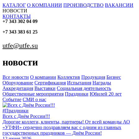
КАТАЛОГ
О КОМПАНИИ
ПРОИЗВОДСТВО
ВАКАНСИИ
НОВОСТИ
КОНТАКТЫ
+7 343 302 04 09
+7 343 383 61 25
utfe@utfe.su
новости
Все новости
О компании
Коллектив
Продукция
Бизнес
Оборудование
Сертификация
Испытания
Награды
Аккредитация
Выставки
Социальная деятельность
Общественные мероприятия
Праздники
Юбилей 20 лет
Событие
СМИ о нас
#Праздники
Всех с Днём России!!!
Дорогие коллеги, клиенты, партнеры! От всей команды АО
«УТФИ» сердечно поздравляем вас с одним из главных
государственных праздников — Днём России!
12 июня 2026